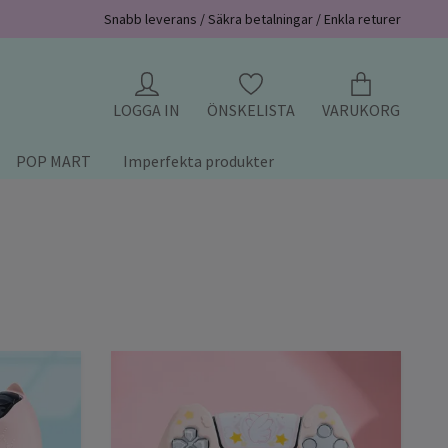
Snabb leverans / Säkra betalningar / Enkla returer
LOGGA IN
ÖNSKELISTA
VARUKORG
POP MART
Imperfekta produkter