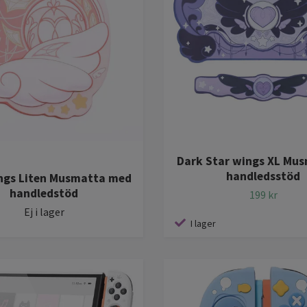
Dark Star wings XL Mu
handledsstöd
ngs Liten Musmatta med
handledstöd
199 kr
Ej i lager
I lager