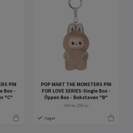
RS PIN
POP MART THE MONSTERS PIN
e Box -
FOR LOVE SERIES-Single Box -
en "C"
Öppen Box - Bokstaven "B"
399 kr
299 kr
I lager