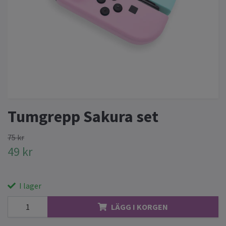
Tumgrepp Sakura set
75 kr
49 kr
I lager
LÄGG I KORGEN