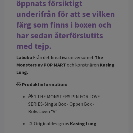
öppnats försiktigt
underifrån för att se vilken
färg som finns i boxen och
har sedan återförslutits
med tejp.
Labubu
Från det kreativa universumet
The
Monsters av POP MART
och konstnären
Kasing
Lung.
🧸
Produktinformation:
🎁
1
THE MONSTERS PIN FOR LOVE
SERIES-Single Box - Öppen Box -
Bokstaven "V"
🎨 Originaldesign av
Kasing Lung