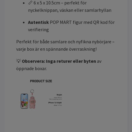
📏 6 x 5 x 10.5cm – perfekt för
nyckelknippan, väskan eller samlarhyllan
Autentisk
POP MART figur med QR kod för
verifiering
Perfekt för både samlare och nyfikna nybörjare –
varje box är en spännande överraskning!
💡
Observera:
Inga returer eller byten
av
öppnade boxar.