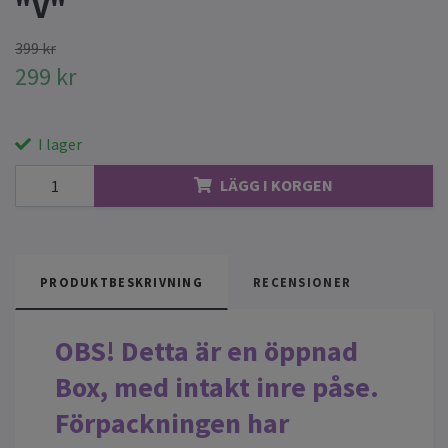
"V"
399 kr
299 kr
I lager
LÄGG I KORGEN
PRODUKTBESKRIVNING
RECENSIONER
OBS! Detta är en öppnad
Box, med intakt inre påse.
Förpackningen har