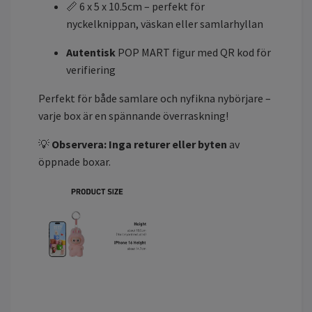
📏 6 x 5 x 10.5cm – perfekt för
nyckelknippan, väskan eller samlarhyllan
Autentisk
POP MART figur med QR kod för
verifiering
Perfekt för både samlare och nyfikna nybörjare –
varje box är en spännande överraskning!
💡
Observera:
Inga returer eller byten
av
öppnade boxar.