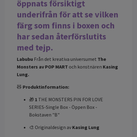
öppnats försiktigt
underifrån för att se vilken
färg som finns i boxen och
har sedan återförslutits
med tejp.
Labubu
Från det kreativa universumet
The
Monsters av POP MART
och konstnären
Kasing
Lung.
🧸
Produktinformation:
🎁
1
THE MONSTERS PIN FOR LOVE
SERIES-Single Box - Öppen Box -
Bokstaven "B"
🎨 Originaldesign av
Kasing Lung