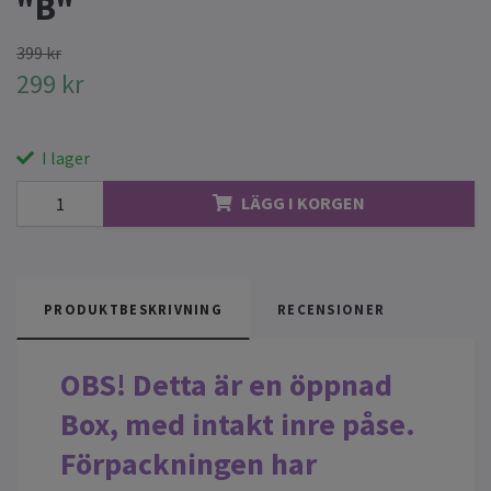
"B"
399 kr
299 kr
I lager
LÄGG I KORGEN
PRODUKTBESKRIVNING
RECENSIONER
OBS! Detta är en öppnad
Box, med intakt inre påse.
Förpackningen har