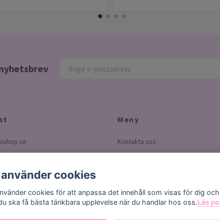
r nyhetsbrev
st
Meny
ishop.se
Kontakta oss
Köpvillkor
Betala med Klarna
 använder cookies
Om oss
använder cookies för att anpassa det innehåll som visas för dig och
 du ska få bästa tänkbara upplevelse när du handlar hos oss.
Läs po