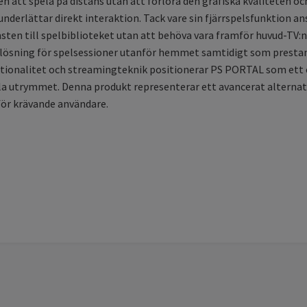
en att spela på distans utan att förlora den grafiska kvaliteten
erlättar direkt interaktion. Tack vare sin fjärrspelsfunktion ansl
ten till spelbiblioteket utan att behöva vara framför huvud-TV:n
sk lösning för spelsessioner utanför hemmet samtidigt som presta
tionalitet och streamingteknik positionerar PS PORTAL som ett 
lla utrymmet. Denna produkt representerar ett avancerat alterna
för krävande användare.