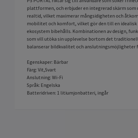
PS PORTAL riktar sig till användare som söker frihet
plattformen, och erbjuder en integrerad skärm som und
realtid, vilket maximerar mångsidigheten och åtkoms
mobilitet och komfort, vilket gör den till en ideali
ekosystem bibehålls. Kombinationen av design, funk
som vill utöka sin upplevelse bortom det traditione
balanserar bildkvalitet och anslutningsmöjligheter 
Egenskaper: Bärbar
Färg: Vit,Svart
Anslutning: Wi-Fi
Språk: Engelska
Batteridriven: 1 litiumjonbatteri, ingår