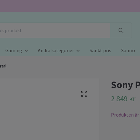
Gaming
Andra kategorier
Sänkt pris
Sanrio
rtal
Sony P
2 849 kr
Produkten är t