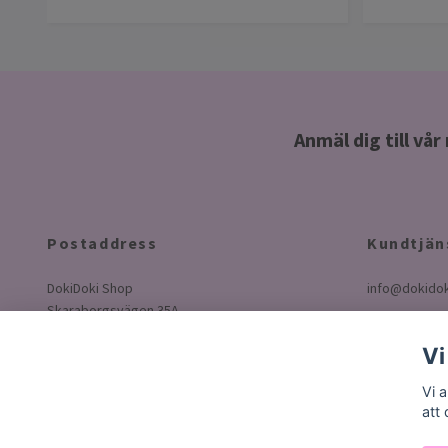
Anmäl dig till vå
Postaddress
Kundtjän
DokiDoki Shop
info@dokidok
Skaraborgsvägen 35A
50630 Borås
Vi
Sverige
Vi 
att