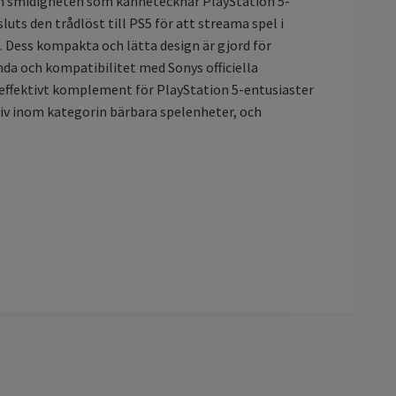
 och smidigheten som kännetecknar PlayStation 5-
uts den trådlöst till PS5 för att streama spel i
. Dess kompakta och lätta design är gjord för
nda och kompatibilitet med Sonys officiella
effektivt komplement för PlayStation 5-entusiaster
tiv inom kategorin bärbara spelenheter, och