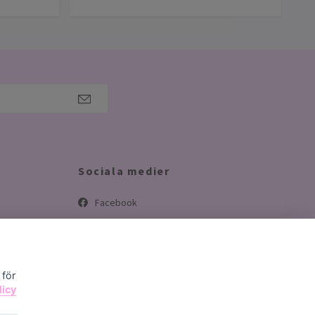
Sociala medier
Facebook
Instagram
TikTok
 för
licy