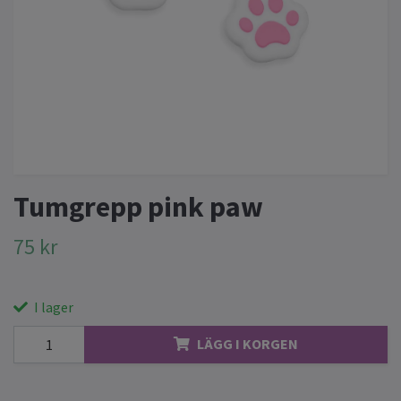
Tumgrepp pink paw
75 kr
I lager
LÄGG I KORGEN