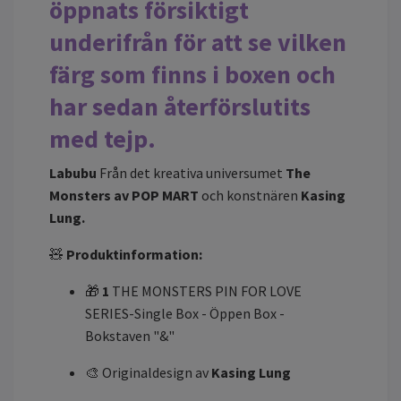
öppnats försiktigt
underifrån för att se vilken
färg som finns i boxen och
har sedan återförslutits
med tejp.
Labubu
Från det kreativa universumet
The
Monsters av POP MART
och konstnären
Kasing
Lung.
🧸
Produktinformation:
🎁
1
THE MONSTERS PIN FOR LOVE
SERIES-Single Box - Öppen Box -
Bokstaven "&"
🎨 Originaldesign av
Kasing Lung