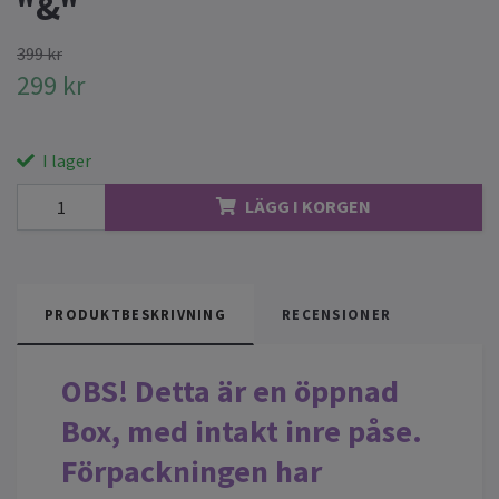
"&"
399 kr
299 kr
I lager
LÄGG I KORGEN
PRODUKTBESKRIVNING
RECENSIONER
OBS! Detta är en öppnad
Box, med intakt inre påse.
Förpackningen har