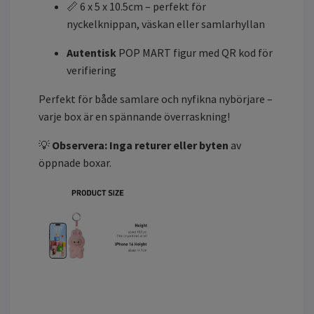
📏 6 x 5 x 10.5cm – perfekt för
nyckelknippan, väskan eller samlarhyllan
Autentisk
POP MART figur med QR kod för
verifiering
Perfekt för både samlare och nyfikna nybörjare –
varje box är en spännande överraskning!
💡
Observera:
Inga returer eller byten
av
öppnade boxar.