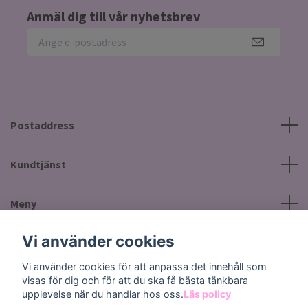
Anmäl dig till vår nyhetsbrev
Postaddress
Kundtjänst
Meny
Vi använder cookies
Sociala medier
Vi använder cookies för att anpassa det innehåll som
visas för dig och för att du ska få bästa tänkbara
upplevelse när du handlar hos oss.
Läs policy