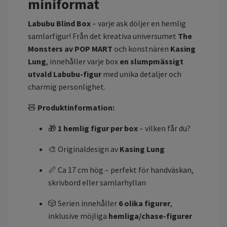
miniformat
Labubu Blind Box
– varje ask döljer en hemlig
samlarfigur! Från det kreativa universumet
The
Monsters av POP MART
och konstnären
Kasing
Lung
, innehåller varje box
en slumpmässigt
utvald Labubu-figur
med unika detaljer och
charmig personlighet.
🧸
Produktinformation:
🎁
1 hemlig figur per box
– vilken får du?
🎨 Originaldesign av
Kasing Lung
📏 Ca 17 cm hög – perfekt för handväskan,
skrivbord eller samlarhyllan
🎲 Serien innehåller
6
olika figurer
,
inklusive möjliga
hemliga/chase-figurer