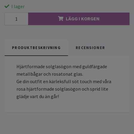
I lager
LÄGG I KORGEN
PRODUKTBESKRIVNING
RECENSIONER
Hjärtformade solglasögon med guldfärgade
metallbågar och rosatonat glas.
Ge din outfit en kärleksfull söt touch med våra
rosa hjärtformade solglasögon och sprid lite
glädje vart du än går!