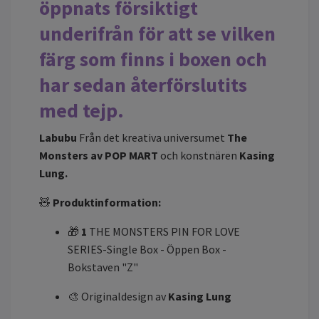
öppnats försiktigt
underifrån för att se vilken
färg som finns i boxen och
har sedan återförslutits
med tejp.
Labubu
Från det kreativa universumet
The
Monsters av POP MART
och konstnären
Kasing
Lung.
🧸
Produktinformation:
🎁
1
THE MONSTERS PIN FOR LOVE
SERIES-Single Box - Öppen Box -
Bokstaven "Z"
🎨 Originaldesign av
Kasing Lung