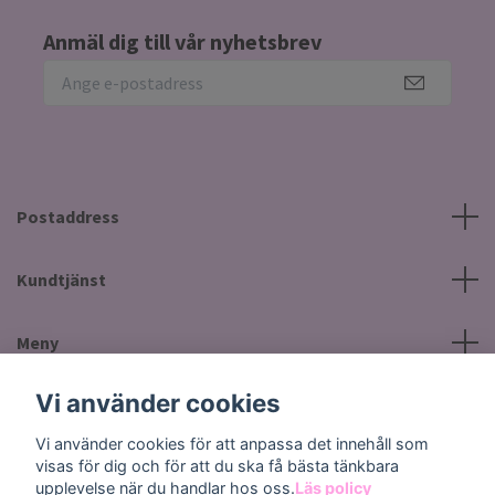
Anmäl dig till vår nyhetsbrev
Postaddress
Kundtjänst
Meny
Vi använder cookies
Sociala medier
Vi använder cookies för att anpassa det innehåll som
visas för dig och för att du ska få bästa tänkbara
upplevelse när du handlar hos oss.
Läs policy